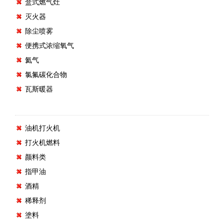
盒式燃气灶
灭火器
除尘喷雾
便携式浓缩氧气
氦气
氯氟碳化合物
瓦斯暖器
油机打火机
打火机燃料
颜料类
指甲油
酒精
稀释剂
塗料