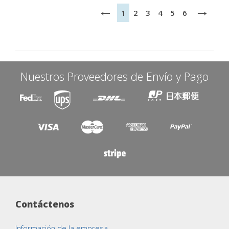
←
→
1
2
3
4
5
6
Nuestros Proveedores de Envío y Pago
Contáctenos
Información de la empresa