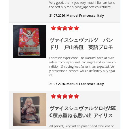
Very good, thank you very much! Remambo is
the best ally for buying Japanese collectibles!
21.07.2026, Manuel Francesco, Italy
ヴァイスシュヴァルツ バン
ドリ 戸山香澄 英語プロモ
Fantastic experience! The Kasumi card arrived
safely from Japan, well packaged and in new co
ndition. Shipping was faster than expected. Ver
y professional service, would definitely buy agai
n!
21.07.2026, Manuel Francesco, Italy
ヴァイスシュヴァルツロゼ/SE
C積み重ねる思い出 アイリス
All perfect, very fast shipment and excellent co