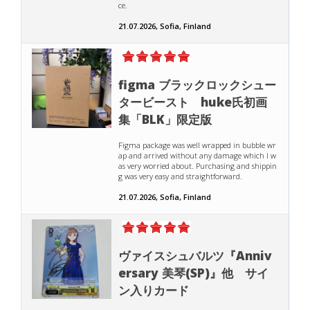
ce.
21.07.2026, Sofia, Finland
figma ブラックロックシュー
タービースト huke氏初画
集「BLK」限定版
Figma package was well wrapped in bubble wr
ap and arrived without any damage which I w
as very worried about. Purchasing and shippin
g was very easy and straightforward.
21.07.2026, Sofia, Finland
ヴァイスシュバルツ『Anniv
ersary 美琴(SP)』他 サイ
ン入りカード