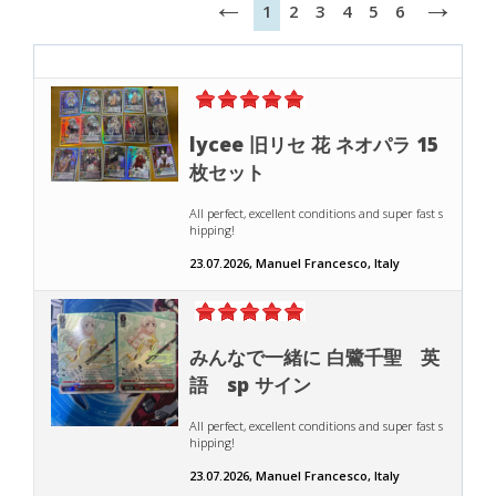
←
→
1
2
3
4
5
6
lycee 旧リセ 花 ネオパラ 15
枚セット
All perfect, excellent conditions and super fast s
hipping!
23.07.2026, Manuel Francesco, Italy
みんなで一緒に 白鷺千聖 英
語 sp サイン
All perfect, excellent conditions and super fast s
hipping!
23.07.2026, Manuel Francesco, Italy