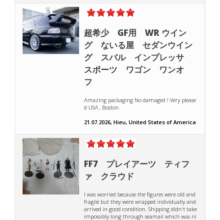
超希少 GF用 WR ウイン
グ ないる屋 セダンウイン
グ スバル インプレッサ
スポーツ ワゴン ワンオ
フ
Amazing packaging No damaged ! Very please
d USA , Boston
21.07.2026, Hieu, United States of America
FF7 プレイアーツ ティフ
ァ クラウド
I was worried because the figures were old and
fragile but they were wrapped individually and
arrived in good condition. Shipping didn't take
impossibly long through seamail which was ni